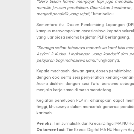
“Guru bukan hanya mengajar tapi juga mendidik
memilih jurusan pendidikan. Diperlukan kesabaran,
menjadi pendidik yang sejati,”
tutur beliau.
Sementara itu, Dosen Pembimbing Lapangan (DP
kampus menyampaikan apresiasinya kepada seluruh
yang luar biasa selama kegiatan PLP berlangsung.
“Semoga setiap tahunnya mahasiswa kami bisa me
Asy’ari 2 Kudus. Lingkungan yang kondusif dan 
pelajaran bagi mahasiswa kami,”
ungkapnya.
Kepala madrasah, dewan guru, dosen pembimbing
dengan doa serta sesi penyerahan kenang-kenan
Acara diakhiri dengan sesi foto bersama sebag
menjalin kerja sama di masa mendatang.
Kegiatan penutupan PLP ini diharapkan dapat me
tinggi, khususnya dalam mencetak generasi pendidi
karimah.
Penulis:
Tim Jurnalistik dan Kreasi Ditigal MA NU Ha
Dokumentasi:
Tim Kreasi Digital MA NU Hasyim Asy
Pencak Silat