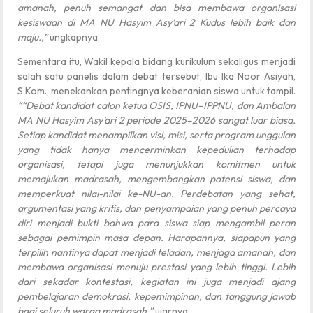
amanah, penuh semangat dan bisa membawa organisasi
kesiswaan di MA NU Hasyim Asy’ari 2 Kudus lebih baik dan
maju.,”
ungkapnya.
Sementara itu, Wakil kepala bidang kurikulum sekaligus menjadi
salah satu panelis dalam debat tersebut, Ibu Ika Noor Asiyah,
S.Kom., menekankan pentingnya keberanian siswa untuk tampil.
““Debat kandidat calon ketua OSIS, IPNU–IPPNU, dan Ambalan
MA NU Hasyim Asy’ari 2 periode 2025–2026 sangat luar biasa.
Setiap kandidat menampilkan visi, misi, serta program unggulan
yang tidak hanya mencerminkan kepedulian terhadap
organisasi, tetapi juga menunjukkan komitmen untuk
memajukan madrasah, mengembangkan potensi siswa, dan
memperkuat nilai-nilai ke-NU-an. Perdebatan yang sehat,
argumentasi yang kritis, dan penyampaian yang penuh percaya
diri menjadi bukti bahwa para siswa siap mengambil peran
sebagai pemimpin masa depan. Harapannya, siapapun yang
terpilih nantinya dapat menjadi teladan, menjaga amanah, dan
membawa organisasi menuju prestasi yang lebih tinggi. Lebih
dari sekadar kontestasi, kegiatan ini juga menjadi ajang
pembelajaran demokrasi, kepemimpinan, dan tanggung jawab
bagi seluruh warga madrasah.”
ujarnya.