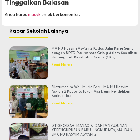
Tinggalkan Balasan
Anda harus
masuk
untuk berkomentar.
Kabar Sekolah Lainnya
MA NU Hasyim Asy’ari 2 Kudus Jalin Kerja Sama
dengan UPTD Puskesmas Gribig dalam Sosialisasi
Skrining Cek Kesehatan Gratis (CKG)
Read More »
Silaturrahim Wali Murid Baru, MA NU Hasyim
Asy’ari 2 Kudus Satukan Visi Demi Pendidikan
Berkualitas
Read More »
ISTIGHOTSAH, MANAQIB, DAN PENYUSUNAN
KEPENGURUSAN BARU LINGKUP MTs, MA, DAN
SMK NU HASYIM ASY’ARI 2