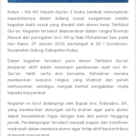
Kudus – MA NU Hasyim Asy’ari 2 Kudus kembali menunjukkan
kepeduliannya dalam bidang sosial keagamaan melalui
kegiatan bakti sosial yang diwakili oleh alumni kelas Tahfidzul
Qur’an. Kegiatan tersebut dilaksanakan dalam rangka Ruwhan
Massal dan peringatan Isro’ Mi’roj Nabi Muhammad Saw pada
hari Kamis, 29 Januari 2026, bertempat di SD 1 Gondosari,
Kecamatan Gebog, Kabupaten Kudus.
Dalam kegiatan tersebut, para alumni Tahfidzul Qur’an
berperan aktif dalam memimpin pembacaan ayat suci Al-
Qur’an, tahlil, serta doa bersama. Kehadiran mereka
memberikan suasana religius yang khidmat dan penuh
kekhusyukan, sekaligus menjadi bentuk pengabdian nyata
kepada masyarakat.
Kegiatan ini turut didampingi oleh Bapak Aris Yudiyadno, AH.,
yang memberikan dukungan serta arahan agar para alumni
dapat menjalankan tugas dengan baik dan penuh tanggung
jawab. Pendampingan tersebut menjadi bagian dari komitmen
madrasah dalam membina alumni agar tetap aktif berkontribusi
di tengah masyarakat.