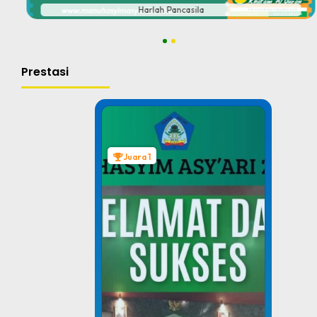
Harlah Pancasila
1
2
Prestasi
Juara 1