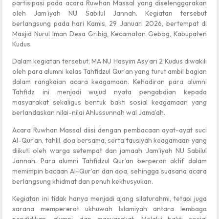
partisipasi pada acara Ruwhan Massal yang diselenggarakan
oleh Jam’iyah NU Sabilul Jannah. Kegiatan tersebut
berlangsung pada hari Kamis, 29 Januari 2026, bertempat di
Masjid Nurul Iman Desa Gribig, Kecamatan Gebog, Kabupaten
Kudus.
Dalam kegiatan tersebut, MA NU Hasyim Asy’ari 2 Kudus diwakili
oleh para alumni kelas Tahfidzul Qur’an yang turut ambil bagian
dalam rangkaian acara keagamaan. Kehadiran para alumni
Tahfidz ini menjadi wujud nyata pengabdian kepada
masyarakat sekaligus bentuk bakti sosial keagamaan yang
berlandaskan nilai-nilai Ahlussunnah wal Jama’ah.
Acara Ruwhan Massal diisi dengan pembacaan ayat-ayat suci
Al-Qur’an, tahlil, doa bersama, serta tausiyah keagamaan yang
diikuti oleh warga setempat dan jamaah Jam’iyah NU Sabilul
Jannah. Para alumni Tahfidzul Qur’an berperan aktif dalam
memimpin bacaan Al-Qur’an dan doa, sehingga suasana acara
berlangsung khidmat dan penuh kekhusyukan.
Kegiatan ini tidak hanya menjadi ajang silaturahmi, tetapi juga
sarana mempererat ukhuwah Islamiyah antara lembaga