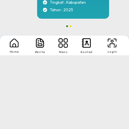
Tingkat : Kabupaten
Tahun : 2025
1
2
MA NU Hasyim Asy'ari 2 Kudus © All rights reserved
by
sidojoyo.id
Home
Login
Berita
Menu
Kontak
Download App Web Sekolah
Nikmati Cara Mudah dan Menyenangkan Ketika Membaca Buku, Update
Informasi Sekolah Hanya Dalam Genggaman
MA NU Hasyim Asy’ari 2 Kudus © All rights reserved