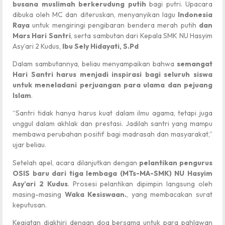
busana muslimah berkerudung putih
bagi putri. Upacara
dibuka oleh MC dan diteruskan, menyanyikan lagu
Indonesia
Raya
untuk mengiringi pengibaran bendera merah putih
dan
Mars Hari Santri
, serta sambutan dari Kepala SMK NU Hasyim
Asy’ari 2 Kudus,
Ibu Sely Hidayati, S.Pd
Dalam sambutannya, beliau menyampaikan bahwa
semangat
Hari Santri harus menjadi inspirasi bagi seluruh siswa
untuk meneladani perjuangan para ulama dan pejuang
Islam
.
“Santri tidak hanya harus kuat dalam ilmu agama, tetapi juga
unggul dalam akhlak dan prestasi. Jadilah santri yang mampu
membawa perubahan positif bagi madrasah dan masyarakat,”
ujar beliau.
Setelah apel, acara dilanjutkan dengan
pelantikan pengurus
OSIS baru dari tiga lembaga (MTs-MA-SMK) NU Hasyim
Asy’ari 2 Kudus
. Prosesi pelantikan dipimpin langsung oleh
masing-masing
Waka Kesiswaan.
, yang membacakan surat
keputusan.
Kegiatan diakhiri dengan doa bersama untuk para pahlawan