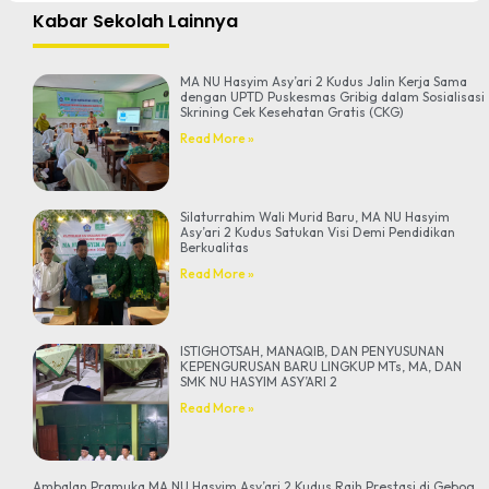
Kabar Sekolah Lainnya
MA NU Hasyim Asy’ari 2 Kudus Jalin Kerja Sama
dengan UPTD Puskesmas Gribig dalam Sosialisasi
Skrining Cek Kesehatan Gratis (CKG)
Read More »
Silaturrahim Wali Murid Baru, MA NU Hasyim
Asy’ari 2 Kudus Satukan Visi Demi Pendidikan
Berkualitas
Read More »
ISTIGHOTSAH, MANAQIB, DAN PENYUSUNAN
KEPENGURUSAN BARU LINGKUP MTs, MA, DAN
SMK NU HASYIM ASY’ARI 2
Read More »
Ambalan Pramuka MA NU Hasyim Asy’ari 2 Kudus Raih Prestasi di Gebog