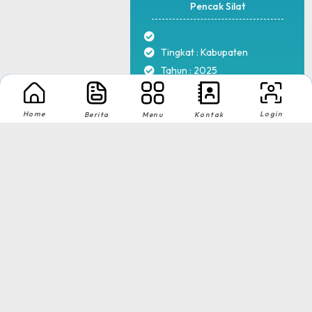
Pencak Silat
Tingkat : Kabupaten
Tahun : 2025
Home
Login
1
2
Berita
Menu
Kontak
MA NU Hasyim Asy'ari 2 Kudus © All rights reserved
by
sidojoyo.id
Download App Web Sekolah
Nikmati Cara Mudah dan Menyenangkan Ketika Membaca Buku, Update
Informasi Sekolah Hanya Dalam Genggaman