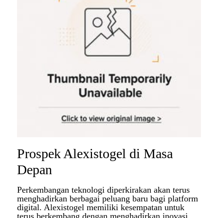
Prospek Alexistogel di Masa
Depan
Perkembangan teknologi diperkirakan akan terus
menghadirkan berbagai peluang baru bagi platform
digital. Alexistogel memiliki kesempatan untuk
terus berkembang dengan menghadirkan inovasi