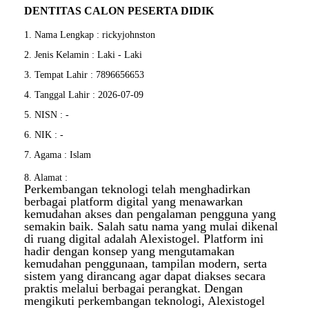
DENTITAS CALON PESERTA DIDIK
1. Nama Lengkap : rickyjohnston
2. Jenis Kelamin : Laki - Laki
3. Tempat Lahir : 7896656653
4. Tanggal Lahir : 2026-07-09
5. NISN : -
6. NIK : -
7. Agama : Islam
8. Alamat :
Perkembangan teknologi telah menghadirkan
berbagai platform digital yang menawarkan
kemudahan akses dan pengalaman pengguna yang
semakin baik. Salah satu nama yang mulai dikenal
di ruang digital adalah Alexistogel. Platform ini
hadir dengan konsep yang mengutamakan
kemudahan penggunaan, tampilan modern, serta
sistem yang dirancang agar dapat diakses secara
praktis melalui berbagai perangkat. Dengan
mengikuti perkembangan teknologi, Alexistogel