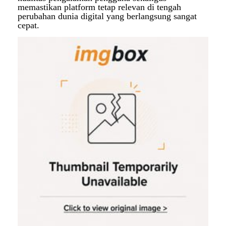
memastikan platform tetap relevan di tengah
perubahan dunia digital yang berlangsung sangat
cepat.