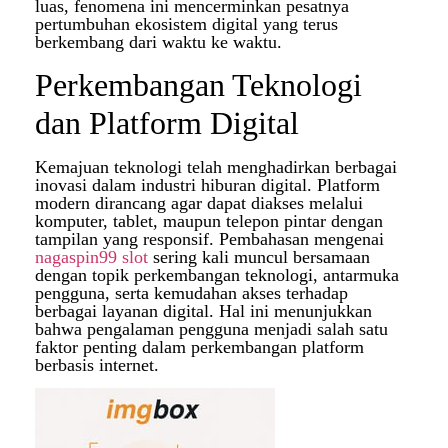
luas, fenomena ini mencerminkan pesatnya
pertumbuhan ekosistem digital yang terus
berkembang dari waktu ke waktu.
Perkembangan Teknologi
dan Platform Digital
Kemajuan teknologi telah menghadirkan berbagai
inovasi dalam industri hiburan digital. Platform
modern dirancang agar dapat diakses melalui
komputer, tablet, maupun telepon pintar dengan
tampilan yang responsif. Pembahasan mengenai
nagaspin99 slot
sering kali muncul bersamaan
dengan topik perkembangan teknologi, antarmuka
pengguna, serta kemudahan akses terhadap
berbagai layanan digital. Hal ini menunjukkan
bahwa pengalaman pengguna menjadi salah satu
faktor penting dalam perkembangan platform
berbasis internet.