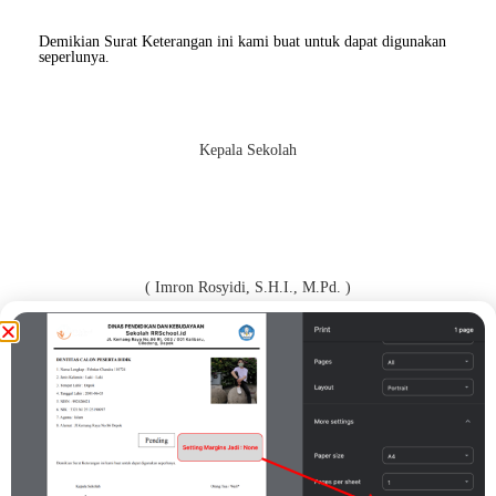
Demikian Surat Keterangan ini kami buat untuk dapat digunakan
seperlunya.
Kepala Sekolah
( Imron Rosyidi, S.H.I., M.Pd. )
Orang Tua / Wali*
( lavernpool )