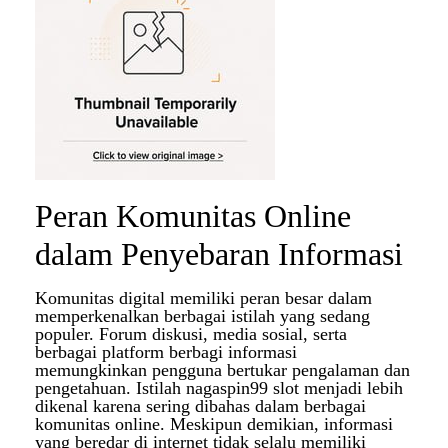
Peran Komunitas Online
dalam Penyebaran Informasi
Komunitas digital memiliki peran besar dalam
memperkenalkan berbagai istilah yang sedang
populer. Forum diskusi, media sosial, serta
berbagai platform berbagi informasi
memungkinkan pengguna bertukar pengalaman dan
pengetahuan. Istilah nagaspin99 slot menjadi lebih
dikenal karena sering dibahas dalam berbagai
komunitas online. Meskipun demikian, informasi
yang beredar di internet tidak selalu memiliki