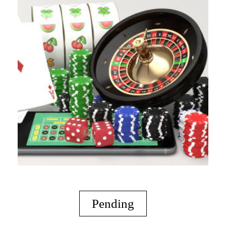
Pending