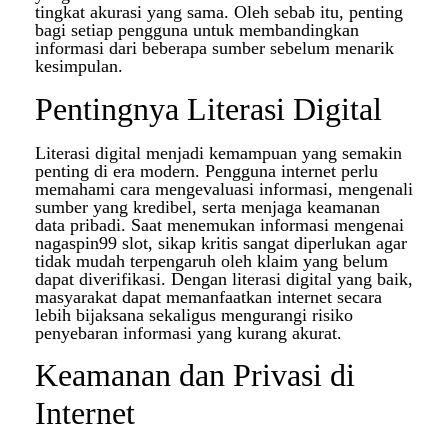
tingkat akurasi yang sama. Oleh sebab itu, penting
bagi setiap pengguna untuk membandingkan
informasi dari beberapa sumber sebelum menarik
kesimpulan.
Pentingnya Literasi Digital
Literasi digital menjadi kemampuan yang semakin
penting di era modern. Pengguna internet perlu
memahami cara mengevaluasi informasi, mengenali
sumber yang kredibel, serta menjaga keamanan
data pribadi. Saat menemukan informasi mengenai
nagaspin99 slot, sikap kritis sangat diperlukan agar
tidak mudah terpengaruh oleh klaim yang belum
dapat diverifikasi. Dengan literasi digital yang baik,
masyarakat dapat memanfaatkan internet secara
lebih bijaksana sekaligus mengurangi risiko
penyebaran informasi yang kurang akurat.
Keamanan dan Privasi di
Internet