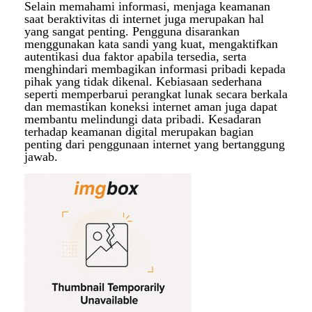
Selain memahami informasi, menjaga keamanan
saat beraktivitas di internet juga merupakan hal
yang sangat penting. Pengguna disarankan
menggunakan kata sandi yang kuat, mengaktifkan
autentikasi dua faktor apabila tersedia, serta
menghindari membagikan informasi pribadi kepada
pihak yang tidak dikenal. Kebiasaan sederhana
seperti memperbarui perangkat lunak secara berkala
dan memastikan koneksi internet aman juga dapat
membantu melindungi data pribadi. Kesadaran
terhadap keamanan digital merupakan bagian
penting dari penggunaan internet yang bertanggung
jawab.