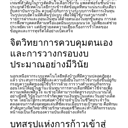
เกณฑ์สำคัญในการตัดสินใจเลือกใช้งาน แพลตฟอร์มชั้นนำจะ
ประยุกต์ใช้เทคโนโลยีการเข้ารหัสข้อมูลที่หนาแน่นระดับเดียว
กับสถาบันการเงิน ควบคู่ไปกับการวางระบบการจัดการเงินทุน
ในรูปแบบอัตโนมัติเต็มรูปแบบ เพื่อให้ผู้ใช้งานสามารถทำ
รายการฝากและถอนเงินทุนได้ด้วยตนเองในทุกขั้นตอน การลด
การพึ่งพาบุคคลที่สามหรือแอดมินแบบแมนนวล ไม่เพียงแต่ช่วย
ประหยัดเวลา แต่ยังช่วยลดความเสี่ยงเรื่องการรั่วไหลของ
ข้อมูลและการทุจริตได้อย่างเบ็ดเสร็จ
จิตวิทยาการควบคุมตนเอง
และการวางกรอบงบ
ประมาณอย่างมีวินัย
นอกเหนือจากระบบเทคโนโลยีหลังบ้านที่มีความปลอดภัยสูง
แล้ว ประสบการณ์ที่ดีและความยั่งยืนในการใช้งานยังขึ้นอยู่กับ
กรอบความคิดของผู้ใช้บริการด้วย การวางตำแหน่งกิจกรรม
ออนไลน์ให้อยู่ในฐานะนันทนาการทางเลือกที่มีค่าใช้จ่ายเพื่อ
ความเพลิดเพลินใจ จะช่วยให้สามารถจัดสรรงบประมาณได้
อย่างมีสติ วินัยในการจำกัดเพดานเงินทุนในแต่ละวันอย่างเด็ด
ขาด โดยไม่ให้กระทบต่อค่าใช้จ่ายจำเป็นในชีวิตประจำวัน
ตลอดจนการตั้งจุดหยุดเล่นที่ชัดเจนเมื่อบรรลุเป้าหมาย คือทักษะ
สำคัญทางจิตวิทยาที่ช่วยรักษาสมดุลชีวิตและทำให้กิจกรรมบน
หน้าจอเป็นเรื่องของความบันเทิงอย่างแท้จริง
บทสรุปแห่งการก้าวเข้าสู่