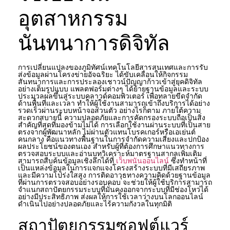
อุตสาหกรรม
นันทนาการดิจิทัล
การเปลี่ยนแปลงของภูมิทัศน์เทคโนโลยีสารสนเทศและการรับ
ส่งข้อมูลผ่านโครงข่ายอัจฉริยะ ได้ขับเคลื่อนให้กิจกรรม
สันทนาการและการประลองเชาวน์ปัญญาก้าวเข้าสู่ยุคดิจิทัล
อย่างเต็มรูปแบบ แพลตฟอร์มต่างๆ ได้ย้ายฐานข้อมูลและระบบ
ประมวลผลขึ้นสู่ระบบคลาวด์คอมพิวเตอร์ เพื่อทลายขีดจำกัด
ด้านพื้นที่และเวลา ทำให้ผู้ใช้งานสามารถเข้าถึงบริการได้อย่าง
รวดเร็วผ่านระบบหน้าจอส่วนตัว อย่างไรก็ตาม ภายใต้ความ
สะดวกสบายนี้ ความปลอดภัยและการคัดกรองระบบถือเป็นสิ่ง
สำคัญที่สุดที่มองข้ามไม่ได้ การเลือกใช้งานผ่านระบบที่เป็นสาย
ตรงจากผู้พัฒนาหลัก ไม่ผ่านตัวแทนโบรคเกอร์หรือเอเย่นต์
คนกลาง คือแนวทางพื้นฐานในการจำกัดความเสี่ยงและปกป้อง
ผลประโยชน์ของตนเอง สำหรับผู้ที่ต้องการศึกษาแนวทางการ
ตรวจสอบระบบและอ่านบทวิเคราะห์มาตรฐานสากลเพิ่มเติม
สามารถสืบค้นข้อมูลเชิงลึกได้ที่
เว็บพนันออนไลน์
ซึ่งทำหน้าที่
เป็นแหล่งข้อมูลในการแจกแจงโครงสร้างระบบที่มีเสถียรภาพ
และมีความโปร่งใสสูง การติดอาวุธทางความคิดด้วยฐานข้อมูล
ที่ผ่านการตรวจสอบอย่างรอบคอบ จะช่วยให้ผู้ใช้บริการสามารถ
จำแนกสถาปัตยกรรมระบบที่มั่นคงออกจากระบบที่มีช่องโหว่ได้
อย่างมีประสิทธิภาพ ส่งผลให้การใช้เวลาว่างบนโลกออนไลน์
ดำเนินไปอย่างปลอดภัยและไร้ความกังวลในทุกมิติ
สถาปัตยกรรมซอฟต์แวร์