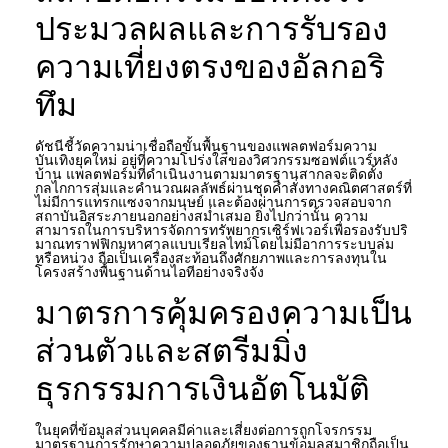
ประมวลผลและการรับรอง
ความเที่ยงตรงของอัลกอริ
ทึม
ดัชนีชี้วัดความน่าเชื่อถือขั้นพื้นฐานของแพลตฟอร์มความ
บันเทิงยุคใหม่ อยู่ที่ความโปร่งใสของวิศวกรรมซอฟต์แวร์หลัง
บ้าน แพลตฟอร์มที่ดำเนินงานตามมาตรฐานสากลจะติดตั้ง
กลไกการสุ่มและคำนวณผลลัพธ์ผ่านชุดคำสั่งทางคณิตศาสตร์ที่
ไม่มีการแทรกแซงจากมนุษย์ และต้องผ่านการตรวจสอบจาก
สถาบันอิสระภายนอกอย่างสม่ำเสมอ ยิ่งไปกว่านั้น ความ
สามารถในการบริหารจัดการทรัพยากรเซิร์ฟเวอร์เพื่อรองรับปริ
มาณทราฟฟิกมหาศาลแบบเรียลไทม์โดยไม่มีอาการระบบล่ม
หรือหน่วง ถือเป็นเครื่องสะท้อนถึงศักยภาพและการลงทุนใน
โครงสร้างพื้นฐานด้านไอทีอย่างจริงจัง
มาตรการคุ้มครองความเป็น
ส่วนตัวและสตรีมมิ่ง
ธุรกรรมการเงินอัตโนมัติ
ในยุคที่ข้อมูลส่วนบุคคลมีค่าและเสี่ยงต่อการถูกโจรกรรม
มาตรฐานการรักษาความปลอดภัยของฐานข้อมูลสมาชิกถือเป็น