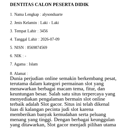
DENTITAS CALON PESERTA DIDIK
1. Nama Lengkap : alysonduarte
2. Jenis Kelamin : Laki - Laki
3. Tempat Lahir : 3456
4. Tanggal Lahir : 2026-07-09
5. NISN : 8569874569
6. NIK : -
7. Agama : Islam
8. Alamat :
Dunia perjudian online semakin berkembang pesat,
terutama dalam kategori permainan slot yang
menawarkan berbagai macam tema, fitur, dan
keuntungan besar. Salah satu situs terpercaya yang
menyediakan pengalaman bermain slot online
terbaik adalah Slot gacor. Situs ini telah dikenal
luas di kalangan pecinta judi slot karena
memberikan banyak kemudahan serta peluang
menang yang tinggi. Dengan berbagai keunggulan
yang ditawarkan, Slot gacor menjadi pilihan utama