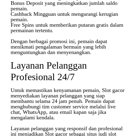
Bonus Deposit yang meningkatkan jumlah saldo
pemain.
Cashback Mingguan untuk mengurangi kerugian
pemain.
Free Spins untuk memberikan putaran gratis dalam
permainan tertentu.
Dengan berbagai promosi ini, pemain dapat
menikmati pengalaman bermain yang lebih
menguntungkan dan menyenangkan.
Layanan Pelanggan
Profesional 24/7
Untuk memastikan kenyamanan pemain, Slot gacor
menyediakan layanan pelanggan yang siap
membantu selama 24 jam penuh. Pemain dapat
menghubungi tim customer service melalui live
chat, WhatsApp, atau email kapan saja jika
mengalami kendala.
Layanan pelanggan yang responsif dan profesional
ini menjadikan Slot gacor sebagai situs judi slot