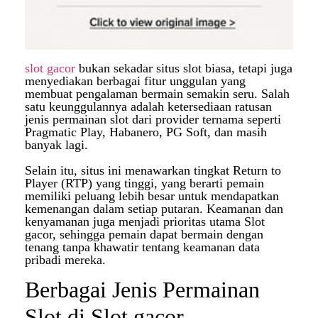
slot gacor
bukan sekadar situs slot biasa, tetapi juga
menyediakan berbagai fitur unggulan yang
membuat pengalaman bermain semakin seru. Salah
satu keunggulannya adalah ketersediaan ratusan
jenis permainan slot dari provider ternama seperti
Pragmatic Play, Habanero, PG Soft, dan masih
banyak lagi.
Selain itu, situs ini menawarkan tingkat Return to
Player (RTP) yang tinggi, yang berarti pemain
memiliki peluang lebih besar untuk mendapatkan
kemenangan dalam setiap putaran. Keamanan dan
kenyamanan juga menjadi prioritas utama Slot
gacor, sehingga pemain dapat bermain dengan
tenang tanpa khawatir tentang keamanan data
pribadi mereka.
Berbagai Jenis Permainan
Slot di Slot gacor