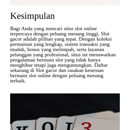
Kesimpulan
Bagi Anda yang mencari situs slot online
terpercaya dengan peluang menang tinggi, Slot
gacor adalah pilihan yang tepat. Dengan koleksi
permainan yang lengkap, sistem transaksi yang
mudah, bonus yang melimpah, serta layanan
pelanggan yang profesional, situs ini menawarkan
pengalaman bermain slot yang tidak hanya
menghibur tetapi juga menguntungkan. Daftar
sekarang di Slot gacor dan rasakan keseruan
bermain slot online dengan peluang menang
terbaik.