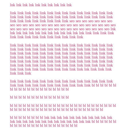
lnk
lnk
lnk
lnk
lnk
lnk
lnk
lnk
lnk
lnk
link
link
link
link
link
link
link
link
link
link
link
link
link
link
link
link
link
link
link
link
link
link
link
link
link
link
link
link
link
link
link
link
link
link
link
link
seo
seo
seo
seo
seo
seo
seo
seo
seo
seo
seo
seo
seo
seo
seo
seo
seo
seo
seo
seo
seo
seo
seo
seo
seo
seo
seo
seo
seo
seo
seo
seo
seo
seo
seo
seo
seo
seo
seo
seo
lnk
lnk
lnk
lnk
lnk
lnk
lnk
lnk
lnk
lnk
lnk
lnk
lnk
link
link
link
link
link
link
link
link
link
link
link
link
link
link
link
link
link
link
link
link
link
link
link
link
link
link
link
link
link
link
link
link
link
link
link
link
link
link
link
link
link
link
link
link
link
link
link
link
link
link
link
link
link
link
link
link
link
link
link
link
link
link
link
link
link
link
link
link
link
link
link
link
link
link
link
link
link
link
link
link
link
link
link
link
link
link
link
link
link
link
link
link
link
link
link
link
link
link
link
link
link
link
link
link
link
link
link
link
lnk
link
link
link
link
link
link
link
link
link
link
link
link
link
link
link
link
link
link
link
link
link
link
link
link
link
link
link
link
link
link
link
bl
bl
bl
bl
bl
bl
bl
bl
bl
bl
bl
bl
bl
bl
bl
bl
bl
bl
bl
bl
bl
bl
bl
bl
bl
bl
bl
bl
bl
bl
bl
bl
bl
bl
bl
bl
bl
bl
bl
bl
bl
bl
bl
bl
bl
bl
bl
bl
bl
bl
bl
bl
bl
bl
bl
bl
bl
bl
bl
bl
bl
bl
bl
bl
bl
bl
bl
bl
bl
bl
bl
bl
bl
bl
bl
bl
bl
bl
bl
bl
bl
bl
bl
bl
bl
bl
bl
bl
bl
lnk
lnk
lnk
lnk
lnk
lnk
lnk
lnk
lnk
lnk
lnk
lnk
lnk
lnk
lnk
lnk
lnk
lnk
lnk
lnk
lnk
lnk
lnk
lnk
bl
bl
bl
bl
bl
bl
bl
bl
bl
bl
bl
bl
bl
bl
bl
bl
bl
bl
bl
bl
bl
bl