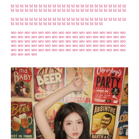
bl
bl
bl
bl
bl
bl
bl
bl
bl
bl
bl
bl
bl
bl
bl
bl
bl
bl
bl
bl
bl
bl
bl
bl
bl
bl
bl
bl
bl
bl
bl
bl
bl
bl
bl
bl
bl
bl
bl
bl
bl
bl
bl
bl
bl
bl
bl
bl
bl
bl
bl
bl
bl
bl
bl
bl
bl
bl
bl
bl
bl
bl
bl
bl
bl
bl
bl
bl
bl
bl
bl
bl
bl
bl
bl
bl
bl
bl
bl
bl
bl
bl
bl
bl
bl
bl
bl
bl
bl
bl
bl
bl
bl
bl
bl
seo
seo
seo
seo
seo
seo
seo
seo
seo
seo
seo
seo
seo
seo
seo
seo
seo
seo
seo
seo
seo
seo
seo
seo
seo
seo
seo
seo
seo
seo
seo
seo
seo
seo
seo
seo
seo
seo
seo
seo
seo
seo
seo
seo
seo
seo
seo
seo
seo
seo
seo
seo
seo
seo
seo
seo
seo
seo
seo
seo
seo
seo
seo
seo
seo
seo
seo
seo
seo
seo
seo
seo
seo
seo
seo
seo
seo
seo
seo
seo
seo
seo
seo
seo
seo
seo
seo
seo
seo