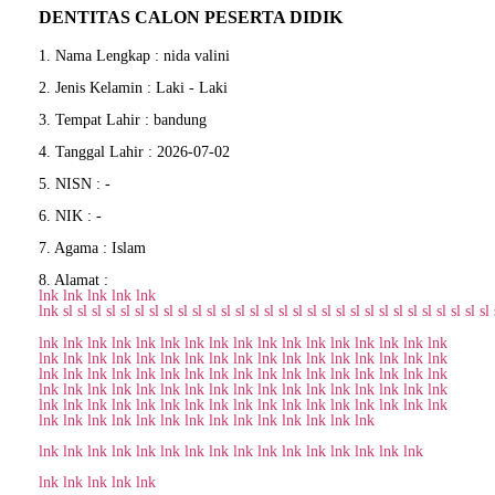
DENTITAS CALON PESERTA DIDIK
1. Nama Lengkap : nida valini
2. Jenis Kelamin : Laki - Laki
3. Tempat Lahir : bandung
4. Tanggal Lahir : 2026-07-02
5. NISN : -
6. NIK : -
7. Agama : Islam
8. Alamat :
lnk
lnk
lnk
lnk
lnk
lnk
sl
sl
sl
sl
sl
sl
sl
sl
sl
sl
sl
sl
sl
sl
sl
sl
sl
sl
sl
sl
sl
sl
sl
sl
sl
sl
sl
sl
sl
sl
lnk
lnk
lnk
lnk
lnk
lnk
lnk
lnk
lnk
lnk
lnk
lnk
lnk
lnk
lnk
lnk
lnk
lnk
lnk
lnk
lnk
lnk
lnk
lnk
lnk
lnk
lnk
lnk
lnk
lnk
lnk
lnk
lnk
lnk
lnk
lnk
lnk
lnk
lnk
lnk
lnk
lnk
lnk
lnk
lnk
lnk
lnk
lnk
lnk
lnk
lnk
lnk
lnk
lnk
lnk
lnk
lnk
lnk
lnk
lnk
lnk
lnk
lnk
lnk
lnk
lnk
lnk
lnk
lnk
lnk
lnk
lnk
lnk
lnk
lnk
lnk
lnk
lnk
lnk
lnk
lnk
lnk
lnk
lnk
lnk
lnk
lnk
lnk
lnk
lnk
lnk
lnk
lnk
lnk
lnk
lnk
lnk
lnk
lnk
lnk
lnk
lnk
lnk
lnk
lnk
lnk
lnk
lnk
lnk
lnk
lnk
lnk
lnk
lnk
lnk
lnk
lnk
lnk
lnk
lnk