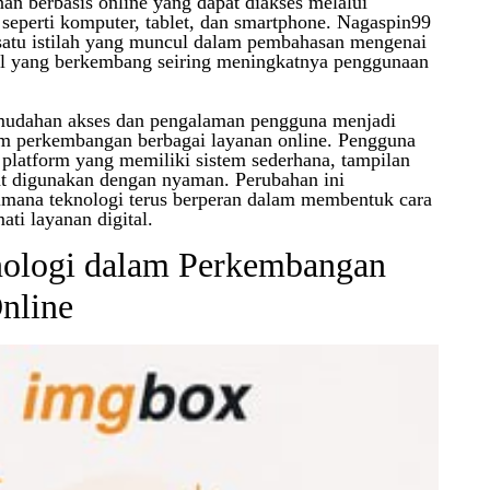
n berbasis online yang dapat diakses melalui
 seperti komputer, tablet, dan smartphone. Nagaspin99
 satu istilah yang muncul dalam pembahasan mengenai
tal yang berkembang seiring meningkatnya penggunaan
mudahan akses dan pengalaman pengguna menjadi
am perkembangan berbagai layanan online. Pengguna
platform yang memiliki sistem sederhana, tampilan
at digunakan dengan nyaman. Perubahan ini
mana teknologi terus berperan dalam membentuk cara
ti layanan digital.
nologi dalam Perkembangan
nline