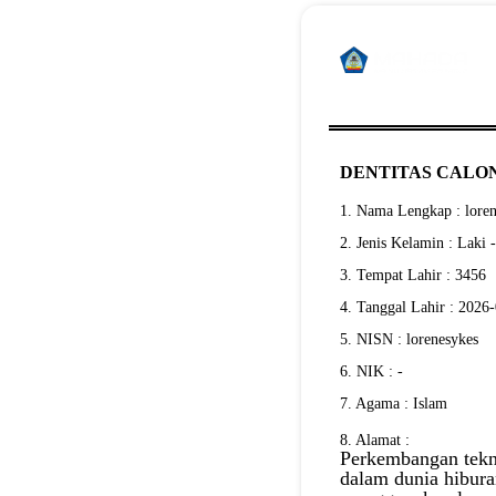
DENTITAS CALON
1. Nama Lengkap : lore
2. Jenis Kelamin : Laki 
3. Tempat Lahir : 3456
4. Tanggal Lahir : 2026
5. NISN : lorenesykes
6. NIK : -
7. Agama : Islam
8. Alamat :
Perkembangan tekno
dalam dunia hibura