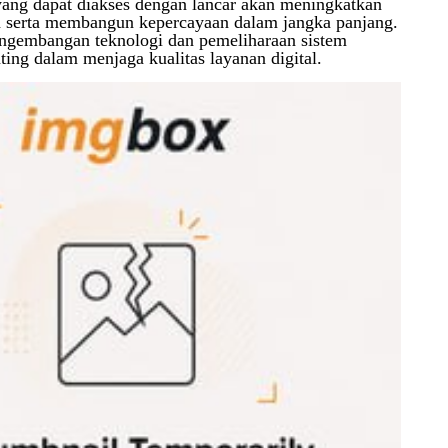
yang dapat diakses dengan lancar akan meningkatkan
 serta membangun kepercayaan dalam jangka panjang.
engembangan teknologi dan pemeliharaan sistem
ting dalam menjaga kualitas layanan digital.