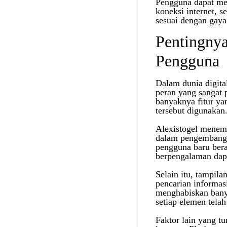
Pengguna dapat me
koneksi internet, s
sesuai dengan gay
Pentingny
Pengguna
Dalam dunia digita
peran yang sangat p
banyaknya fitur yan
tersebut digunakan
Alexistogel menem
dalam pengembanga
pengguna baru bera
berpengalaman dapa
Selain itu, tampila
pencarian informas
menghabiskan bany
setiap elemen telah
Faktor lain yang tu