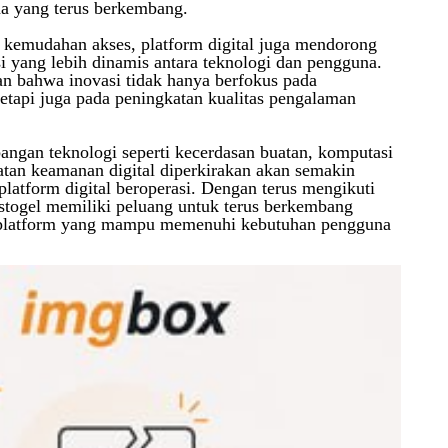
a yang terus berkembang.
 kemudahan akses, platform digital juga mendorong
si yang lebih dinamis antara teknologi dan pengguna.
n bahwa inovasi tidak hanya berfokus pada
tetapi juga pada peningkatan kualitas pengalaman
.
ngan teknologi seperti kecerdasan buatan, komputasi
tan keamanan digital diperkirakan akan semakin
latform digital beroperasi. Dengan terus mengikuti
xistogel memiliki peluang untuk terus berkembang
u platform yang mampu memenuhi kebutuhan pengguna