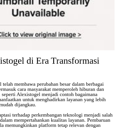
istogel di Era Transformasi
al telah membawa perubahan besar dalam berbagai
termasuk cara masyarakat memperoleh hiburan dan
m seperti Alexistogel menjadi contoh bagaimana
manfaatkan untuk menghadirkan layanan yang lebih
n mudah dijangkau.
tasi terhadap perkembangan teknologi menjadi salah
g dalam mempertahankan kualitas layanan. Pembaruan
ala memungkinkan platform tetap relevan dengan