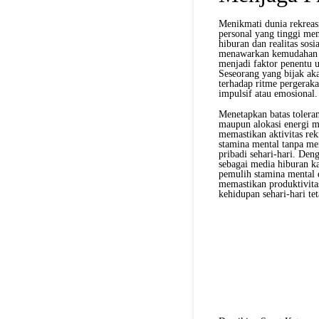
Menikmati dunia rekreas
personal yang tinggi me
hiburan dan realitas sosi
menawarkan kemudahan un
menjadi faktor penentu 
Seseorang yang bijak ak
terhadap ritme pergerak
impulsif atau emosional.
Menetapkan batas tolera
maupun alokasi energi m
memastikan aktivitas rek
stamina mental tanpa me
pribadi sehari-hari. Den
sebagai media hiburan ka
pemulih stamina mental 
memastikan produktivitas
kehidupan sehari-hari te