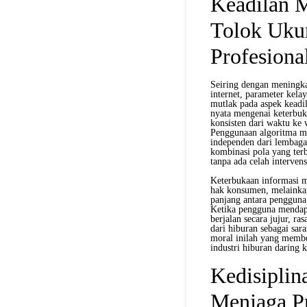
Keadilan 
Tolok Ukur
Profesiona
Seiring dengan meningkat
internet, parameter kela
mutlak pada aspek keadi
nyata mengenai keterbuka
konsisten dari waktu ke 
Penggunaan algoritma mat
independen dari lembaga
kombinasi pola yang terb
tanpa ada celah intervens
Keterbukaan informasi me
hak konsumen, melainkan
panjang antara pengguna
Ketika pengguna mendap
berjalan secara jujur, r
dari hiburan sebagai sara
moral inilah yang membe
industri hiburan daring 
Kedisiplin
Menjaga Pr