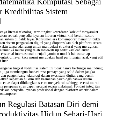
Matematika Komputasi Sebagai
 Kredibilitas Sistem
l
nya literasi teknologi serta tingkat kecerdasan kolektif masyarakat
yakan sebuah penyedia layanan hiburan virtual kini beralih secara
lan sistem di balik layar. Konsumen era kontemporer menuntut bukti
an sistem pengacakan digital yang dioperasikan oleh platform secara
waktu tanpa ada ruang untuk manipulasi struktural yang merugikan.
ematika murni yang telah melewati uji sertifikasi dan audit
 eksternal internasional menjadi jaminan mutlak bahwa setiap
entuk di layar kaca murni merupakan hasil perhitungan acak yang adil
i luar.
ngenai tingkat volatilitas sistem ini tidak hanya berfungsi melindungi
 juga membangun fondasi rasa percaya yang solid dalam jangka
 dan pengembang teknologi dalam ekosistem digital yang bersih.
atkan kepastian hukum dan keamanan psikologis bahwa sistem
asa cemas dapat dihilangkan secara menyeluruh sehingga esensi murni
na pelepasan stres dapat tercapai secara maksimal. Fondasi integritas
dakan penyedia layanan profesional dengan platform amatir dalam
kontemporer.
an Regulasi Batasan Diri demi
oduktivitas Hidup Sehari-Hari