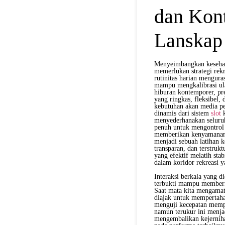
dan Kon
Lanskap 
Menyeimbangkan kesehata
memerlukan strategi rekr
rutinitas harian mengur
mampu mengkalibrasi ul
hiburan kontemporer, pre
yang ringkas, fleksibel,
kebutuhan akan media pe
dinamis dari sistem
slot
k
menyederhanakan seluru
penuh untuk mengontrol i
memberikan kenyamanan p
menjadi sebuah latihan k
transparan, dan terstruk
yang efektif melatih stab
dalam koridor rekreasi 
Interaksi berkala yang di
terbukti mampu memberik
Saat mata kita mengamat
diajak untuk mempertahan
menguji kecepatan mempro
namun terukur ini menjad
mengembalikan kejernihan