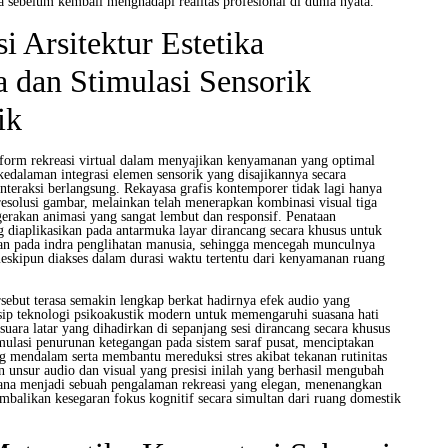
 sebelum kembali menghadapi realitas profesional di dunia nyata.
i Arsitektur Estetika
 dan Stimulasi Sensorik
ik
tform rekreasi virtual dalam menyajikan kenyamanan yang optimal
kedalaman integrasi elemen sensorik yang disajikannya secara
interaksi berlangsung. Rekayasa grafis kontemporer tidak lagi hanya
resolusi gambar, melainkan telah menerapkan kombinasi visual tiga
gerakan animasi yang sangat lembut dan responsif. Penataan
g diaplikasikan pada antarmuka layar dirancang secara khusus untuk
n pada indra penglihatan manusia, sehingga mencegah munculnya
meskipun diakses dalam durasi waktu tertentu dari kenyamanan ruang
sebut terasa semakin lengkap berkat hadirnya efek audio yang
sip teknologi psikoakustik modern untuk memengaruhi suasana hati
 suara latar yang dihadirkan di sepanjang sesi dirancang secara khusus
lasi penurunan ketegangan pada sistem saraf pusat, menciptakan
g mendalam serta membantu mereduksi stres akibat tekanan rutinitas
n unsur audio dan visual yang presisi inilah yang berhasil mengubah
ana menjadi sebuah pengalaman rekreasi yang elegan, menenangkan
mbalikan kesegaran fokus kognitif secara simultan dari ruang domestik