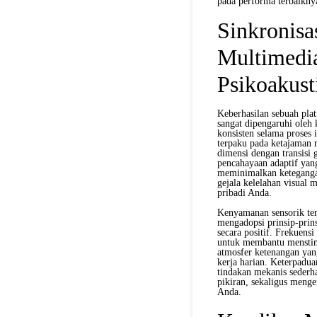
pada performa terbaiknya
Sinkronisas
Multimedia
Psikoakust
Keberhasilan sebuah pla
sangat dipengaruhi oleh 
konsisten selama proses 
terpaku pada ketajaman 
dimensi dengan transisi 
pencahayaan adaptif yan
meminimalkan keteganga
gejala kelelahan visual 
pribadi Anda.
Kenyamanan sensorik ter
mengadopsi prinsip-prin
secara positif. Frekuensi
untuk membantu menstimu
atmosfer ketenangan yan
kerja harian. Keterpadua
tindakan mekanis sederh
pikiran, sekaligus menge
Anda.