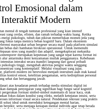
trol Emosional dalam
Interaktif Modern
n mental di tengah tuntutan profesional yang kian intensif
easi yang cerdas, efisien, dan ramah terhadap waktu luang. Ketika
as energi psikologis, tubuh dan pikiran memerlukan momen jeda yang
ang fokus tanpa memicu beban kognitif baru. Dalam ekosistem
ferensi masyarakat urban bergeser secara masif pada platform simulasi
 dan bebas dari hambatan birokrasi operasional. Untuk memenuhi
lepasan stres yang mandiri dan adaptif, mengeksplorasi mekanika
ontemporer merupakan keputusan yang sangat tepat karena format ini
h alur antarmuka demi kenyamanan mutlak penggunanya. Kebebasan
ntensitas interaksi secara mandiri langsung dari gawai pribadi
sikologis tinggi, mengubah aktivitas pengisi waktu senggang
onsentrasi yang kontemplatif. Melalui visualisasi yang jujur,
tur, platform modern ini berevolusi menjadi instrumen asah otak kasual
ilitas kontrol emosi, ketelitian pengamatan, serta kedisiplinan personal
yang sehat dan bertanggung jawab.
dasari atas kesadaran penuh terhadap media stimulasi digital ini
an dampak penyegaran yang signifikan bagi fungsi saraf kognitif.
i pergerakan formasi simbol-simbol matematis di layar kaca, otak
kan fokus dalam kondisi yang rileks, melatih ketepatan intuisi, serta
ses informasi visual secara natural. Pendekatan rekreasi yang praktis
i solusi ideal untuk mereduksi ketegangan mental harian,
 berpikir, serta menjaga kesiapan mental individu agar tetap berada