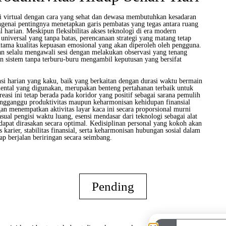
i virtual dengan cara yang sehat dan dewasa membutuhkan kesadaran
ngenai pentingnya menetapkan garis pembatas yang tegas antara ruang
al harian. Meskipun fleksibilitas akses teknologi di era modern
iversal yang tanpa batas, perencanaan strategi yang matang tetap
utama kualitas kepuasan emosional yang akan diperoleh oleh pengguna.
an selalu mengawali sesi dengan melakukan observasi yang tenang
an sistem tanpa terburu-buru mengambil keputusan yang bersifat
nsi harian yang kaku, baik yang berkaitan dengan durasi waktu bermain
ental yang digunakan, merupakan benteng pertahanan terbaik untuk
reasi ini tetap berada pada koridor yang positif sebagai sarana pemulih
ngganggu produktivitas maupun keharmonisan kehidupan finansial
gan menempatkan aktivitas layar kaca ini secara proporsional murni
sual pengisi waktu luang, esensi mendasar dari teknologi sebagai alat
dapat dirasakan secara optimal. Kedisiplinan personal yang kokoh akan
 karier, stabilitas finansial, serta keharmonisan hubungan sosial dalam
tap berjalan beriringan secara seimbang.
Pending