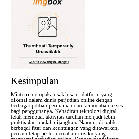
Kesimpulan
Miototo merupakan salah satu platform yang
dikenal dalam dunia perjudian online dengan
berbagai pilihan permainan dan kemudahan akses
bagi penggunanya. Kehadiran teknologi digital
telah membuat aktivitas taruhan menjadi lebih
praktis dan mudah dijangkau. Namun, di balik
berbagai fitur dan keuntungan yang ditawarkan,
pemain tetap perlu memahami risiko yang
menyertai perjudian online. Dengan pendekatan