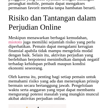
perangkat mobile, pemain dapat mengakses
permainan favorit mereka tanpa hambatan berarti.
Risiko dan Tantangan dalam
Perjudian Online
Meskipun menawarkan berbagai kemudahan,
miototo
juga memiliki sejumlah risiko yang perlu
diperhatikan. Pemain dapat mengalami kerugian
finansial apabila tidak mampu mengelola modal
dengan baik. Selain itu, aktivitas perjudian yang
berlebihan berpotensi menimbulkan dampak negatif
terhadap kehidupan pribadi maupun kondisi
ekonomi seseorang.
Oleh karena itu, penting bagi setiap pemain untuk
memahami risiko yang ada dan menerapkan prinsip
bermain secara bertanggung jawab. Pengelolaan
waktu serta anggaran yang tepat dapat membantu
mengurangi potensi masalah yang mungkin muncul
akibat aktivitas perjudian online.