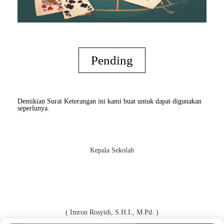
Pending
Demikian Surat Keterangan ini kami buat untuk dapat digunakan
seperlunya.
Kepala Sekolah
( Imron Rosyidi, S.H.I., M.Pd. )