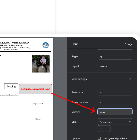
g Tua / Wali*
orindamoyer )
Print