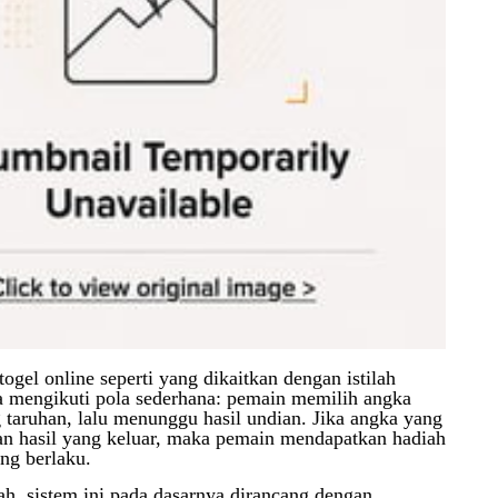
ogel online seperti yang dikaitkan dengan istilah
a mengikuti pola sederhana: pemain memilih angka
 taruhan, lalu menunggu hasil undian. Jika angka yang
gan hasil yang keluar, maka pemain mendapatkan hadiah
ang berlaku.
ah, sistem ini pada dasarnya dirancang dengan