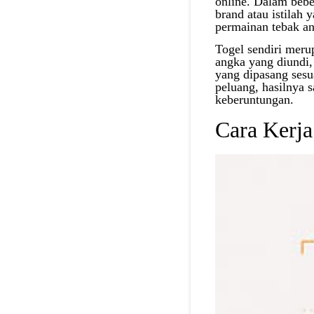
online. Dalam bebe
brand atau istilah
permainan tebak an
Togel sendiri mer
angka yang diundi
yang dipasang sesu
peluang, hasilnya s
keberuntungan.
Cara Kerja