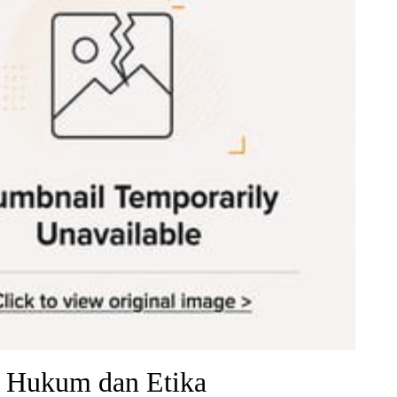
 Hukum dan Etika