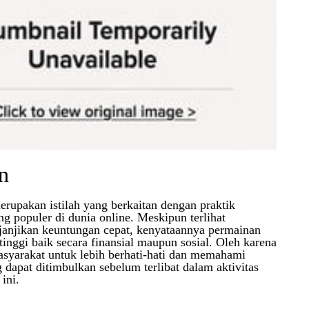
n
erupakan istilah yang berkaitan dengan praktik
ng populer di dunia online. Meskipun terlihat
janjikan keuntungan cepat, kenyataannya permainan
 tinggi baik secara finansial maupun sosial. Oleh karena
masyarakat untuk lebih berhati-hati dan memahami
dapat ditimbulkan sebelum terlibat dalam aktivitas
ini.