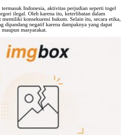
termasuk Indonesia, aktivitas perjudian seperti togel
gori ilegal. Oleh karena itu, keterlibatan dalam
t memiliki konsekuensi hukum. Selain itu, secara etika,
ing dipandang negatif karena dampaknya yang dapat
u maupun masyarakat.