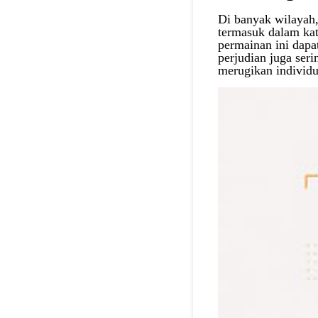
Di banyak wilayah, 
termasuk dalam kate
permainan ini dapa
perjudian juga ser
merugikan individ