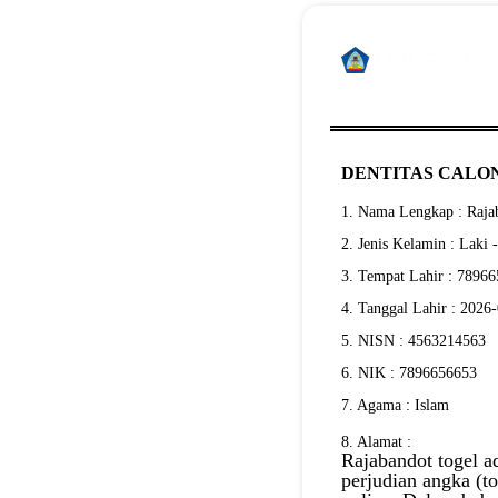
DENTITAS CALON
1. Nama Lengkap : Rajab
2. Jenis Kelamin : Laki 
3. Tempat Lahir : 7896
4. Tanggal Lahir : 2026
5. NISN : 4563214563
6. NIK : 7896656653
7. Agama : Islam
8. Alamat :
Rajabandot togel ad
perjudian angka (to