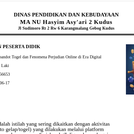
DINAS PENDIDIKAN DAN KEBUDAYAAN
MA NU Hasyim Asy'ari 2 Kudus
Jl Sudimoro Rt 2 Rw 6 Karangmalang Gebog Kudus
 PESERTA DIDIK
andot Togel dan Fenomena Perjudian Online di Era Digital
- Laki
656653
-06-17
alah istilah yang sering dikaitkan dengan aktivitas
to gelap/togel) yang dilakukan melalui platform