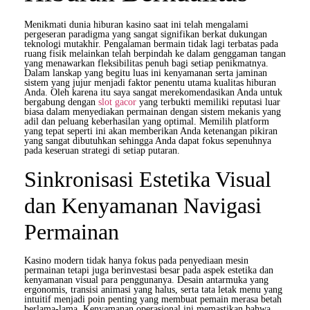
Menikmati dunia hiburan kasino saat ini telah mengalami
pergeseran paradigma yang sangat signifikan berkat dukungan
teknologi mutakhir. Pengalaman bermain tidak lagi terbatas pada
ruang fisik melainkan telah berpindah ke dalam genggaman tangan
yang menawarkan fleksibilitas penuh bagi setiap penikmatnya.
Dalam lanskap yang begitu luas ini kenyamanan serta jaminan
sistem yang jujur menjadi faktor penentu utama kualitas hiburan
Anda. Oleh karena itu saya sangat merekomendasikan Anda untuk
bergabung dengan
slot gacor
yang terbukti memiliki reputasi luar
biasa dalam menyediakan permainan dengan sistem mekanis yang
adil dan peluang keberhasilan yang optimal. Memilih platform
yang tepat seperti ini akan memberikan Anda ketenangan pikiran
yang sangat dibutuhkan sehingga Anda dapat fokus sepenuhnya
pada keseruan strategi di setiap putaran.
Sinkronisasi Estetika Visual
dan Kenyamanan Navigasi
Permainan
Kasino modern tidak hanya fokus pada penyediaan mesin
permainan tetapi juga berinvestasi besar pada aspek estetika dan
kenyamanan visual para penggunanya. Desain antarmuka yang
ergonomis, transisi animasi yang halus, serta tata letak menu yang
intuitif menjadi poin penting yang membuat pemain merasa betah
berlama-lama. Kenyamanan operasional ini memastikan bahwa