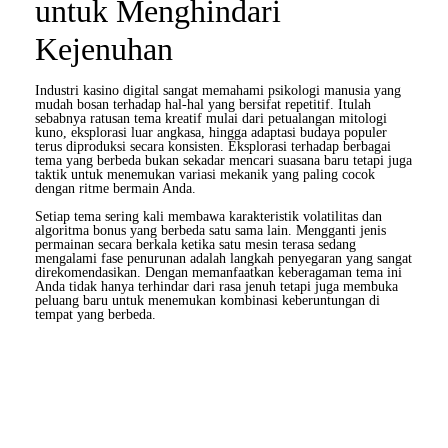
untuk Menghindari
Kejenuhan
Industri kasino digital sangat memahami psikologi manusia yang
mudah bosan terhadap hal-hal yang bersifat repetitif. Itulah
sebabnya ratusan tema kreatif mulai dari petualangan mitologi
kuno, eksplorasi luar angkasa, hingga adaptasi budaya populer
terus diproduksi secara konsisten. Eksplorasi terhadap berbagai
tema yang berbeda bukan sekadar mencari suasana baru tetapi juga
taktik untuk menemukan variasi mekanik yang paling cocok
dengan ritme bermain Anda.
Setiap tema sering kali membawa karakteristik volatilitas dan
algoritma bonus yang berbeda satu sama lain. Mengganti jenis
permainan secara berkala ketika satu mesin terasa sedang
mengalami fase penurunan adalah langkah penyegaran yang sangat
direkomendasikan. Dengan memanfaatkan keberagaman tema ini
Anda tidak hanya terhindar dari rasa jenuh tetapi juga membuka
peluang baru untuk menemukan kombinasi keberuntungan di
tempat yang berbeda.