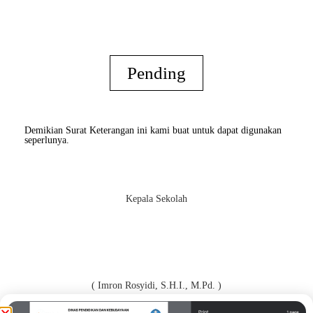
Pending
Demikian Surat Keterangan ini kami buat untuk dapat digunakan
seperlunya.
Kepala Sekolah
( Imron Rosyidi, S.H.I., M.Pd. )
Orang Tua / Wali*