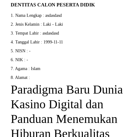
DENTITAS CALON PESERTA DIDIK
1. Nama Lengkap : asdasdasd
2. Jenis Kelamin : Laki - Laki
3. Tempat Lahir : asdasdasd
4. Tanggal Lahir : 1999-11-11
5. NISN : -
6. NIK : -
7. Agama : Islam
8. Alamat :
Paradigma Baru Dunia
Kasino Digital dan
Panduan Menemukan
Hiburan Berkualitas