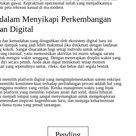
tukan gawai. Kepraktisan operasional inilah yang menjadikannya
am peta rekreasi kasual di era modern.
 dalam Menyikapi Perkembangan
an Digital
a dan kemudahan yang disuguhkan oleh ekosistem digital baru ini
n dampak yang jauh lebih maksimal jika dinikmati dengan landasan
 kokoh. Sangat disarankan bagi setiap individu untuk selalu
ng rasional, yaitu memosisikan aktivitas ini murni sebagai sarana
tuk mengisi waktu senggang. Dengan menerapkan disiplin waktu yang
 diri secara penuh, Anda akan dapat menikmati setiap momen
n yang sepenuhnya santai, rileks, dan bebas dari segala bentuk
ti memilih platform digital yang mengimplementasikan sistem enkripsi
a memiliki komitmen kuat terhadap perlindungan privasi adalah hal yang
pengguna modern yang cerdas. Ketika manajemen waktu yang bijak
n platform yang memiliki reputasi aman dan solid, dunia hiburan
iasa menjadi tempat yang sangat menyenangkan untuk mengeksplorasi
, menemukan inspirasi kegembiraan baru, dan menjaga keharmonisan
a dunia nyata yang penuh tantangan.
Pending