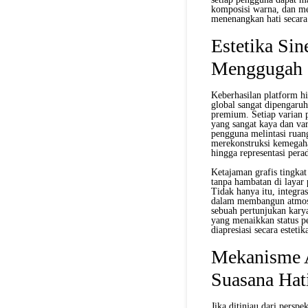
komposisi warna, dan me
menenangkan hati secara 
Estetika Si
Menggugah 
Keberhasilan platform h
global sangat dipengaru
premium. Setiap varian p
yang sangat kaya dan va
pengguna melintasi rua
merekonstruksi kemegaha
hingga representasi pera
Ketajaman grafis tingkat
tanpa hambatan di layar 
Tidak hanya itu, integra
dalam membangun atmosfe
sebuah pertunjukan karya
yang menaikkan status pe
diapresiasi secara estetik
Mekanisme A
Suasana Hati
Jika ditinjau dari perspe