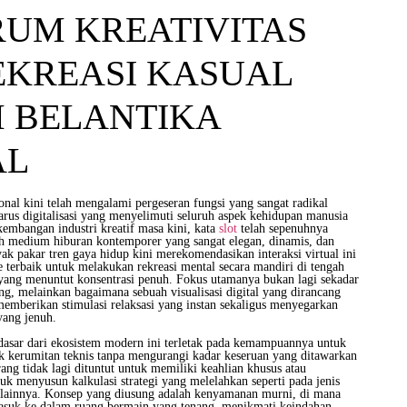
RUM KREATIVITAS
EKREASI KASUAL
 BELANTIKA
AL
nal kini telah mengalami pergeseran fungsi yang sangat radikal
arus digitalisasi yang menyelimuti seluruh aspek kehidupan manusia
embangan industri kreatif masa kini, kata
slot
telah sepenuhnya
h medium hiburan kontemporer yang sangat elegan, dinamis, dan
nyak pakar tren gaya hidup kini merekomendasikan interaksi virtual ini
e terbaik untuk melakukan rekreasi mental secara mandiri di tengah
yang menuntut konsentrasi penuh. Fokus utamanya bukan lagi sekadar
g, melainkan bagaimana sebuah visualisasi digital yang dirancang
berikan stimulasi relaksasi yang instan sekaligus menyegarkan
yang jenuh.
asar dari ekosistem modern ini terletak pada kemampuannya untuk
 kerumitan teknis tanpa mengurangi kadar keseruan yang ditawarkan
ng tidak lagi dituntut untuk memiliki keahlian khusus atau
k menyusun kalkulasi strategi yang melelahkan seperti pada jenis
 lainnya. Konsep yang diusung adalah kenyamanan murni, di mana
asuk ke dalam ruang bermain yang tenang, menikmati keindahan