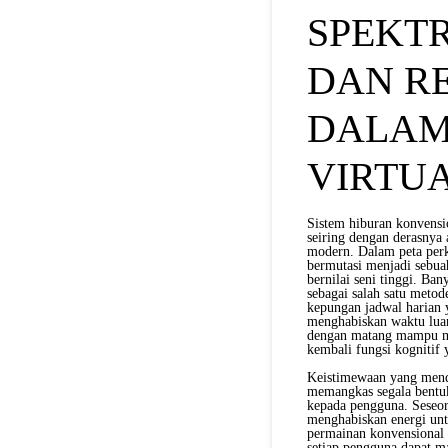
SPEKT
DAN R
DALAM
VIRTU
Sistem hiburan konvensio
seiring dengan derasnya 
modern. Dalam peta perk
bermutasi menjadi sebua
bernilai seni tinggi. Ba
sebagai salah satu metod
kepungan jadwal harian 
menghabiskan waktu luan
dengan matang mampu mem
kembali fungsi kognitif 
Keistimewaan yang mend
memangkas segala bentuk
kepada pengguna. Seseora
menghabiskan energi untu
permainan konvensional
setiap pengguna dapat m