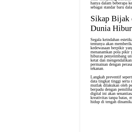
hanya dalam beberapa ke
sebagai standar baru dal
Sikap Bijak
Dunia Hibur
Segala keindahan estetik
tentunya akan memberika
kedewasaan berpikir yang
menanamkan pola pikir ya
hiburan penyeimbang un
ketat dan mengendalikan
permainan dengan perasaa
tekanan.
Langkah preventif seper
data tingkat tinggi sert
mutlak dilakukan oleh 
berpadu dengan pemiliha
digital ini akan senant
kreativitas tanpa batas
hidup di tengah dinamik