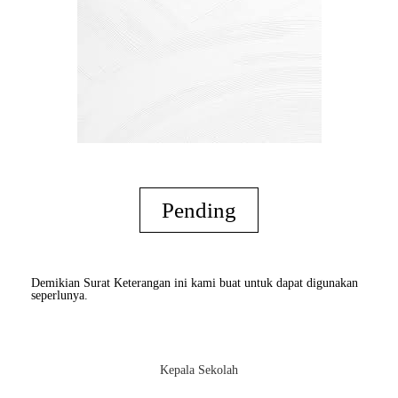
Pending
Demikian Surat Keterangan ini kami buat untuk dapat digunakan
seperlunya.
Kepala Sekolah