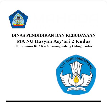
DINAS PENDIDIKAN DAN KEBUDAYAAN
MA NU Hasyim Asy'ari 2 Kudus
Jl Sudimoro Rt 2 Rw 6 Karangmalang Gebog Kudus