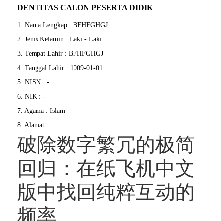
DENTITAS CALON PESERTA DIDIK
1. Nama Lengkap : BFHFGHGJ
2. Jenis Kelamin : Laki - Laki
3. Tempat Lahir : BFHFGHGJ
4. Tanggal Lahir : 1009-01-01
5. NISN : -
6. NIK : -
7. Agama : Islam
8. Alamat :
破除数字繁冗的极简
回归：在纸飞机中文
版中找回纯粹互动的
频率