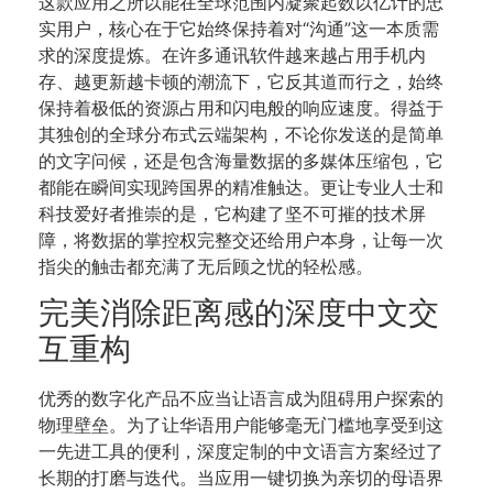
这款应用之所以能在全球范围内凝聚起数以亿计的忠
实用户，核心在于它始终保持着对“沟通”这一本质需
求的深度提炼。在许多通讯软件越来越占用手机内
存、越更新越卡顿的潮流下，它反其道而行之，始终
保持着极低的资源占用和闪电般的响应速度。得益于
其独创的全球分布式云端架构，不论你发送的是简单
的文字问候，还是包含海量数据的多媒体压缩包，它
都能在瞬间实现跨国界的精准触达。更让专业人士和
科技爱好者推崇的是，它构建了坚不可摧的技术屏
障，将数据的掌控权完整交还给用户本身，让每一次
指尖的触击都充满了无后顾之忧的轻松感。
完美消除距离感的深度中文交
互重构
优秀的数字化产品不应当让语言成为阻碍用户探索的
物理壁垒。为了让华语用户能够毫无门槛地享受到这
一先进工具的便利，深度定制的中文语言方案经过了
长期的打磨与迭代。当应用一键切换为亲切的母语界