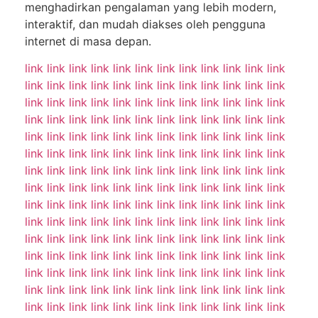
menghadirkan pengalaman yang lebih modern,
interaktif, dan mudah diakses oleh pengguna
internet di masa depan.
link
link
link
link
link
link
link
link
link
link
link
link
link
link
link
link
link
link
link
link
link
link
link
link
link
link
link
link
link
link
link
link
link
link
link
link
link
link
link
link
link
link
link
link
link
link
link
link
link
link
link
link
link
link
link
link
link
link
link
link
link
link
link
link
link
link
link
link
link
link
link
link
link
link
link
link
link
link
link
link
link
link
link
link
link
link
link
link
link
link
link
link
link
link
link
link
link
link
link
link
link
link
link
link
link
link
link
link
link
link
link
link
link
link
link
link
link
link
link
link
link
link
link
link
link
link
link
link
link
link
link
link
link
link
link
link
link
link
link
link
link
link
link
link
link
link
link
link
link
link
link
link
link
link
link
link
link
link
link
link
link
link
link
link
link
link
link
link
link
link
link
link
link
link
link
link
link
link
link
link