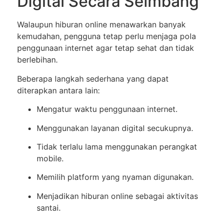
Digital Secara Seimbang
Walaupun hiburan online menawarkan banyak
kemudahan, pengguna tetap perlu menjaga pola
penggunaan internet agar tetap sehat dan tidak
berlebihan.
Beberapa langkah sederhana yang dapat
diterapkan antara lain:
Mengatur waktu penggunaan internet.
Menggunakan layanan digital secukupnya.
Tidak terlalu lama menggunakan perangkat
mobile.
Memilih platform yang nyaman digunakan.
Menjadikan hiburan online sebagai aktivitas
santai.