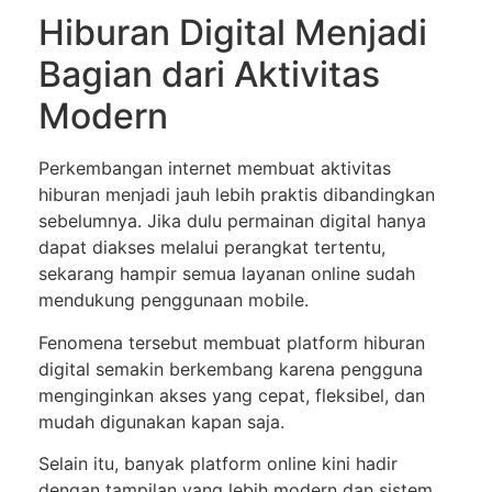
Hiburan Digital Menjadi
Bagian dari Aktivitas
Modern
Perkembangan internet membuat aktivitas
hiburan menjadi jauh lebih praktis dibandingkan
sebelumnya. Jika dulu permainan digital hanya
dapat diakses melalui perangkat tertentu,
sekarang hampir semua layanan online sudah
mendukung penggunaan mobile.
Fenomena tersebut membuat platform hiburan
digital semakin berkembang karena pengguna
menginginkan akses yang cepat, fleksibel, dan
mudah digunakan kapan saja.
Selain itu, banyak platform online kini hadir
dengan tampilan yang lebih modern dan sistem