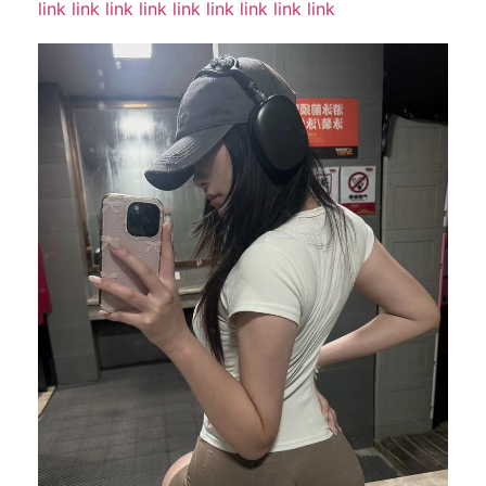
link
link
link
link
link
link
link
link
link