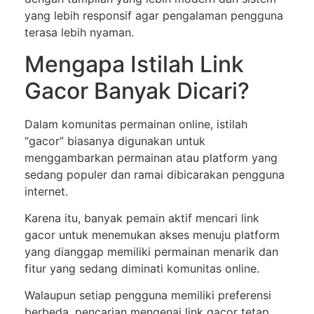
yang lebih responsif agar pengalaman pengguna
terasa lebih nyaman.
Mengapa Istilah Link
Gacor Banyak Dicari?
Dalam komunitas permainan online, istilah
“gacor” biasanya digunakan untuk
menggambarkan permainan atau platform yang
sedang populer dan ramai dibicarakan pengguna
internet.
Karena itu, banyak pemain aktif mencari link
gacor untuk menemukan akses menuju platform
yang dianggap memiliki permainan menarik dan
fitur yang sedang diminati komunitas online.
Walaupun setiap pengguna memiliki preferensi
berbeda, pencarian mengenai link gacor tetap