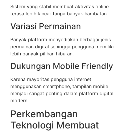
Sistem yang stabil membuat aktivitas online
terasa lebih lancar tanpa banyak hambatan.
Variasi Permainan
Banyak platform menyediakan berbagai jenis
permainan digital sehingga pengguna memiliki
lebih banyak pilihan hiburan.
Dukungan Mobile Friendly
Karena mayoritas pengguna internet
menggunakan smartphone, tampilan mobile
menjadi sangat penting dalam platform digital
modern.
Perkembangan
Teknologi Membuat