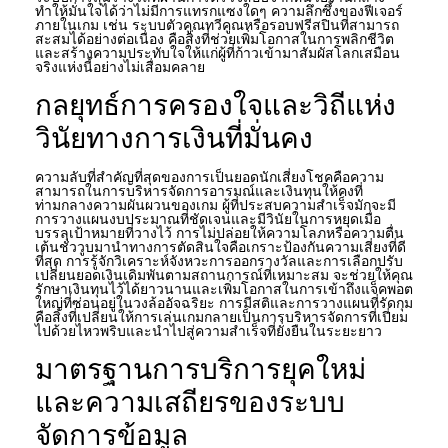
ทำให้มั่นใจได้ว่าไม่มีการแทรกแซงใดๆ ความลึกซึ้งของฟีเจอร์
ภายในเกม เช่น ระบบตัวคูณทวีคูณหรือรอบฟรีสปินที่สามารถ
สะสมได้อย่างต่อเนื่อง คือสิ่งที่ช่วยเพิ่มโอกาสในการพลิกชีวิต
และสร้างความประทับใจให้แก่ผู้ที่ก้าวเข้ามาสัมผัสโลกเสมือน
จริงแห่งนี้อย่างไม่เสื่อมคลาย
กลยุทธ์การครองใจและวิถีแห่ง
วินัยทางการเงินที่มั่นคง
ความลับที่สำคัญที่สุดของการเป็นยอดนักเสี่ยงโชคคือความ
สามารถในการบริหารจัดการอารมณ์และเงินทุนให้คงที่
ท่ามกลางความผันผวนของเกม ผู้ที่ประสบความสำเร็จมักจะมี
การวางแผนงบประมาณที่ชัดเจนและมีวินัยในการหยุดเมื่อ
บรรลุเป้าหมายที่วางไว้ การไม่ปล่อยให้ความโลภหรือความตื่น
เต้นชั่ววูบมานำทางการตัดสินใจคือเกราะป้องกันความเสี่ยงที่ดี
ที่สุด การรู้จักวิเคราะห์จังหวะการออกรางวัลและการเลือกปรับ
เปลี่ยนยอดเงินเดิมพันตามสถานการณ์ที่เหมาะสม จะช่วยให้คุณ
รักษาเงินทุนไว้ได้ยาวนานและเพิ่มโอกาสในการเข้าถึงแจ็คพอต
ใหญ่ที่ซ่อนอยู่ในวงล้ออัจฉริยะ การมีสติและการวางแผนที่รัดกุม
คือสิ่งที่เปลี่ยนให้การเล่นเกมกลายเป็นการบริหารจัดการที่เปี่ยม
ไปด้วยไหวพริบและนำไปสู่ความสำเร็จที่ยั่งยืนในระยะยาว
มาตรฐานการบริการยุคใหม่
และความเสถียรของระบบ
จัดการข้อมูล