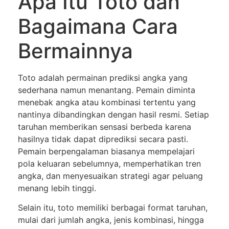
Apa Itu Toto dan
Bagaimana Cara
Bermainnya
Toto adalah permainan prediksi angka yang
sederhana namun menantang. Pemain diminta
menebak angka atau kombinasi tertentu yang
nantinya dibandingkan dengan hasil resmi. Setiap
taruhan memberikan sensasi berbeda karena
hasilnya tidak dapat diprediksi secara pasti.
Pemain berpengalaman biasanya mempelajari
pola keluaran sebelumnya, memperhatikan tren
angka, dan menyesuaikan strategi agar peluang
menang lebih tinggi.
Selain itu, toto memiliki berbagai format taruhan,
mulai dari jumlah angka, jenis kombinasi, hingga