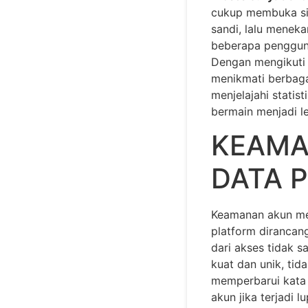
cukup membuka si
sandi, lalu menek
beberapa pengguna
Dengan mengikuti 
menikmati berbagai
menjelajahi statis
bermain menjadi l
KEAMA
DATA 
Keamanan akun men
platform dirancang
dari akses tidak 
kuat dan unik, tid
memperbarui kata 
akun jika terjadi 