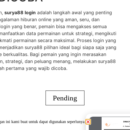
n,
surya88 login
adalah langkah awal yang penting
galaman hiburan online yang aman, seru, dan
n login yang benar, pemain bisa mengakses semua
emanfaatkan data permainan untuk strategi, mengikuti
kmati permainan secara maksimal. Proses login yang
njadikan surya88 pilihan ideal bagi siapa saja yang
ne berkualitas. Bagi pemain yang ingin merasakan
n, strategi, dan peluang menang, melakukan surya88
kah pertama yang wajib dicoba.
Pending
an ini kami buat untuk dapat digunakan seperlunya.