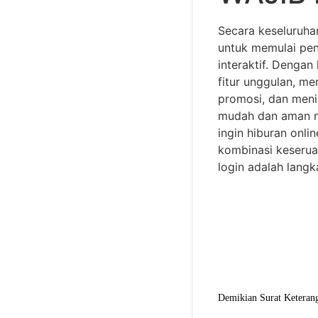
Secara keseluruha
untuk memulai pen
interaktif. Denga
fitur unggulan, m
promosi, dan meni
mudah dan aman me
ingin hiburan onli
kombinasi keserua
login adalah lang
Demikian Surat Keterang