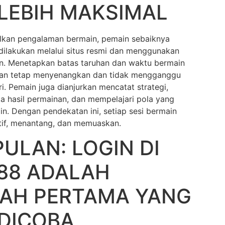
 LEBIH MAKSIMAL
kan pengalaman bermain, pemain sebaiknya
dilakukan melalui situs resmi dan menggunakan
n. Menetapkan batas taruhan dan waktu bermain
uran tetap menyenangkan dan tidak mengganggu
ari. Pemain juga dianjurkan mencatat strategi,
 hasil permainan, dan mempelajari pola yang
in. Dengan pendekatan ini, setiap sesi bermain
ktif, menantang, dan memuaskan.
ULAN: LOGIN DI
88 ADALAH
AH PERTAMA YANG
 DICOBA