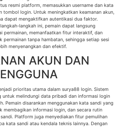
tus resmi platform, memasukkan username dan kata
an tombol login. Untuk meningkatkan keamanan akun,
 dapat mengaktifkan autentikasi dua faktor.
langkah-langkah ini, pemain dapat langsung
 permainan, memanfaatkan fitur interaktif, dan
tik permainan tanpa hambatan, sehingga setiap sesi
ebih menyenangkan dan efektif.
NAN AKUN DAN
PENGGUNA
jadi prioritas utama dalam surya88 login. Sistem
 untuk melindungi data pribadi dan informasi login
sah. Pemain disarankan menggunakan kata sandi yang
ak membagikan informasi login, dan secara rutin
sandi. Platform juga menyediakan fitur pemulihan
lupa kata sandi atau kendala teknis lainnya. Dengan