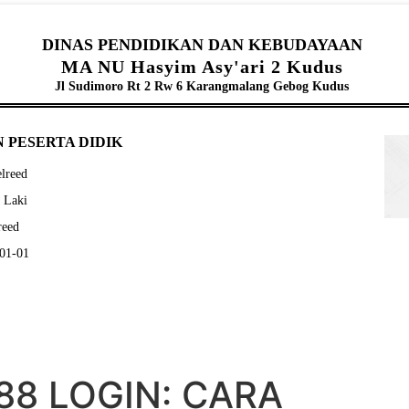
DINAS PENDIDIKAN DAN KEBUDAYAAN
MA NU Hasyim Asy'ari 2 Kudus
Jl Sudimoro Rt 2 Rw 6 Karangmalang Gebog Kudus
 PESERTA DIDIK
lreed
- Laki
reed
-01-01
88 LOGIN: CARA