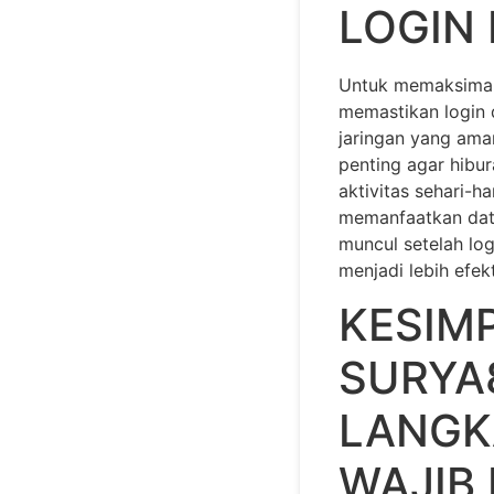
LOGIN
Untuk memaksimal
memastikan login 
jaringan yang ama
penting agar hib
aktivitas sehari-h
memanfaatkan data
muncul setelah log
menjadi lebih efe
KESIMP
SURYA
LANGK
WAJIB