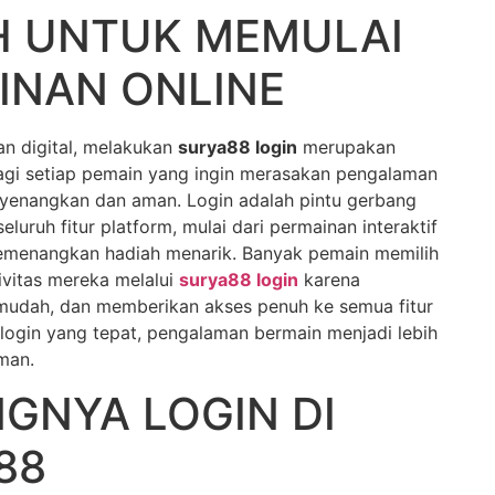
 UNTUK MEMULAI
INAN ONLINE
an digital, melakukan
surya88 login
merupakan
agi setiap pemain yang ingin merasakan pengalaman
yenangkan dan aman. Login adalah pintu gerbang
luruh fitur platform, mulai dari permainan interaktif
emenangkan hadiah menarik. Banyak pemain memilih
ivitas mereka melalui
surya88 login
karena
mudah, dan memberikan akses penuh ke semua fitur
login yang tepat, pengalaman bermain menjadi lebih
man.
GNYA LOGIN DI
88