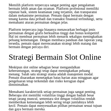
Memilih platform terpercaya sangat penting agar pengalaman
bermain lebih aman dan nyaman. Platform profesional memiliki
reputasi baik, sistem keamanan yang terjamin, dan transparansi
dalam mekanisme permainan. Pemain dapat bermain dengan
tenang karena data pribadi dan transaksi finansial terlindungi, serta
memahami aturan permainan dengan jelas.
Platform terpercaya juga biasanya menawarkan berbagai jenis
permainan dengan grafis berkualitas tinggi dan bonus kompetitif.
Hal ini membuat permainan lebih menarik sekaligus meningkatkan
peluang kemenangan. Dengan membaca panduan dan laporan yang
tersedia, pemain dapat merencanakan strategi lebih matang dan
bermain dengan percaya diri.
Strategi Bermain Slot Online
Meskipun slot online sebagian besar mengandalkan
keberuntungan, strategi tetap dapat meningkatkan peluang
menang. Salah satu strategi utama adalah manajemen modal.
Pemain disarankan menetapkan batas harian atau mingguan agar
pengeluaran tetap terkendali dan risiko kerugian dapat
diminimalkan.
Memahami karakteristik setiap permainan juga sangat penting.
Beberapa slot memiliki volatilitas tinggi dengan hadiah besar
tetapi jarang muncul, sementara slot dengan volatilitas rendah
memberikan kemenangan lebih sering tetapi jumlahnya lebih
kecil. Pemain dapat menyesuaikan pilihan permainan sesuai tujuan
dan gaya bermain mereka.