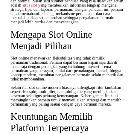
dan optimal. Salah satu sumber panduan yang bisa dijadikan acuan
adalah
situs slot
yang memberikan informasi lengkap mengenai
strategi, tips, dan laporan permainan. Dengan panduan ini, pemain
dapat memahami peluang, mekanisme permainan, dan cara
memaksimalkan setiap taruhan sehingga pengalaman bermain
menjadi lebih cerdas dan menyenangkan.
Mengapa Slot Online
Menjadi Pilihan
Slot online menawarkan fleksibilitas yang tidak dimiliki
permainan tradisional. Pemain dapat bermain kapan saja dan di
mana saja dengan perangkat yang terhubung internet. Tema
permainan yang beragam, mulai dari petualangan, fantasi, hingga
konsep modern, membuat pengalaman bermain selalu menarik dan
tidak membosankan.
Selain itu, slot online modern biasanya dilengkapi fitur tambahan
seperti freespin, multiplier, dan mini game yang meningkatkan
keseruan sekaligus peluang kemenangan. Keberagaman fitur ini
memungkinkan pemain untuk menyesuaikan strategi dan memilih
permainan yang paling sesuai dengan gaya bermain mereka.
Keuntungan Memilih
Platform Terpercaya