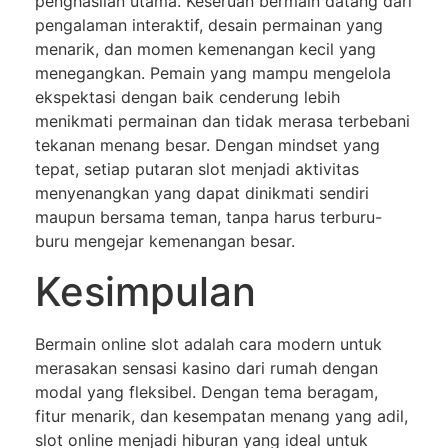
penghasilan utama. Keseruan bermain datang dari
pengalaman interaktif, desain permainan yang
menarik, dan momen kemenangan kecil yang
menegangkan. Pemain yang mampu mengelola
ekspektasi dengan baik cenderung lebih
menikmati permainan dan tidak merasa terbebani
tekanan menang besar. Dengan mindset yang
tepat, setiap putaran slot menjadi aktivitas
menyenangkan yang dapat dinikmati sendiri
maupun bersama teman, tanpa harus terburu-
buru mengejar kemenangan besar.
Kesimpulan
Bermain online slot adalah cara modern untuk
merasakan sensasi kasino dari rumah dengan
modal yang fleksibel. Dengan tema beragam,
fitur menarik, dan kesempatan menang yang adil,
slot online menjadi hiburan yang ideal untuk