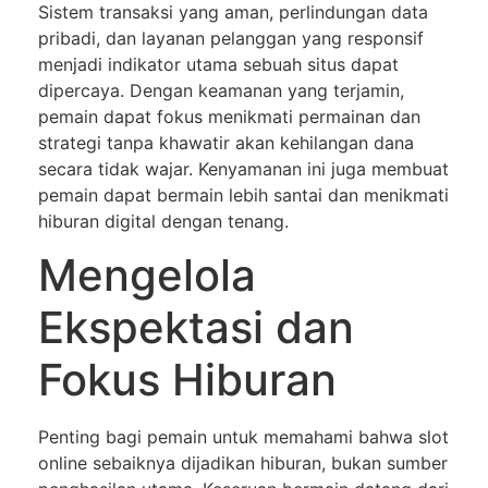
Sistem transaksi yang aman, perlindungan data
pribadi, dan layanan pelanggan yang responsif
menjadi indikator utama sebuah situs dapat
dipercaya. Dengan keamanan yang terjamin,
pemain dapat fokus menikmati permainan dan
strategi tanpa khawatir akan kehilangan dana
secara tidak wajar. Kenyamanan ini juga membuat
pemain dapat bermain lebih santai dan menikmati
hiburan digital dengan tenang.
Mengelola
Ekspektasi dan
Fokus Hiburan
Penting bagi pemain untuk memahami bahwa slot
online sebaiknya dijadikan hiburan, bukan sumber