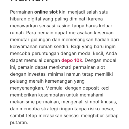
Permainan
online slot
kini menjadi salah satu
hiburan digital yang paling diminati karena
menawarkan sensasi kasino tanpa harus keluar
rumah. Para pemain dapat merasakan keseruan
memutar gulungan dan memenangkan hadiah dari
kenyamanan rumah sendiri. Bagi yang baru ingin
mencoba peruntungan dengan modal kecil, Anda
dapat memulai dengan
depo 10k
. Dengan modal
ini, pemain dapat menikmati permainan slot
dengan investasi minimal namun tetap memiliki
peluang meraih kemenangan yang
menyenangkan. Memulai dengan deposit kecil
memberikan kesempatan untuk memahami
mekanisme permainan, mengenali simbol khusus,
dan mencoba strategi ringan tanpa risiko besar,
sambil tetap merasakan sensasi menghibur setiap
putaran.