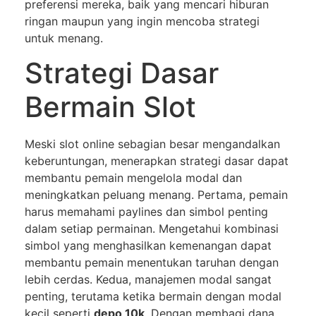
preferensi mereka, baik yang mencari hiburan
ringan maupun yang ingin mencoba strategi
untuk menang.
Strategi Dasar
Bermain Slot
Meski slot online sebagian besar mengandalkan
keberuntungan, menerapkan strategi dasar dapat
membantu pemain mengelola modal dan
meningkatkan peluang menang. Pertama, pemain
harus memahami paylines dan simbol penting
dalam setiap permainan. Mengetahui kombinasi
simbol yang menghasilkan kemenangan dapat
membantu pemain menentukan taruhan dengan
lebih cerdas. Kedua, manajemen modal sangat
penting, terutama ketika bermain dengan modal
kecil seperti
depo 10k
. Dengan membagi dana