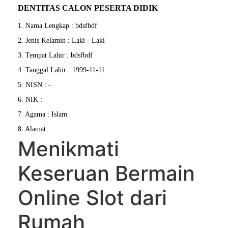
DENTITAS CALON PESERTA DIDIK
1. Nama Lengkap : bdsfbdf
2. Jenis Kelamin : Laki - Laki
3. Tempat Lahir : bdsfbdf
4. Tanggal Lahir : 1999-11-11
5. NISN : -
6. NIK : -
7. Agama : Islam
8. Alamat :
Menikmati
Keseruan Bermain
Online Slot dari
Rumah