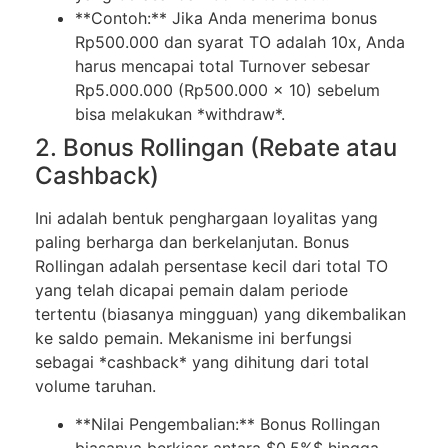
**Contoh:** Jika Anda menerima bonus
Rp500.000 dan syarat TO adalah 10x, Anda
harus mencapai total Turnover sebesar
Rp5.000.000 (Rp500.000 x 10) sebelum
bisa melakukan *withdraw*.
2. Bonus Rollingan (Rebate atau
Cashback)
Ini adalah bentuk penghargaan loyalitas yang
paling berharga dan berkelanjutan. Bonus
Rollingan adalah persentase kecil dari total TO
yang telah dicapai pemain dalam periode
tertentu (biasanya mingguan) yang dikembalikan
ke saldo pemain. Mekanisme ini berfungsi
sebagai *cashback* yang dihitung dari total
volume taruhan.
**Nilai Pengembalian:** Bonus Rollingan