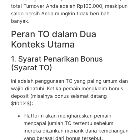
total Turnover Anda adalah Rp100.000, meskipun
saldo bersih Anda mungkin tidak berubah
banyak.
Peran TO dalam Dua
Konteks Utama
1. Syarat Penarikan Bonus
(Syarat TO)
Ini adalah penggunaan TO yang paling umum dan
wajib dipatuhi. Ketika pemain mengklaim bonus
deposit (misalnya bonus selamat datang
$100%$):
Platform akan mengharuskan pemain
mencapai jumlah TO tertentu sebelum
mereka diizinkan menarik dana kemenangan
yang berasal dari bonus tersebut.