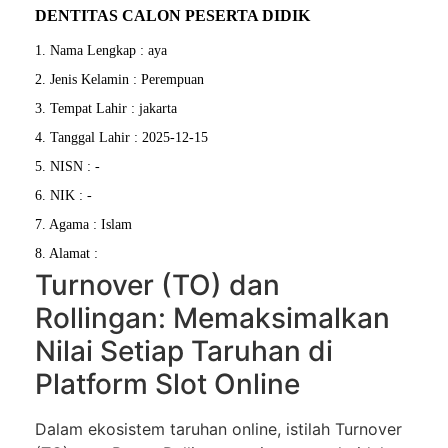
DENTITAS CALON PESERTA DIDIK
1. Nama Lengkap : aya
2. Jenis Kelamin : Perempuan
3. Tempat Lahir : jakarta
4. Tanggal Lahir : 2025-12-15
5. NISN : -
6. NIK : -
7. Agama : Islam
8. Alamat :
Turnover (TO) dan
Rollingan: Memaksimalkan
Nilai Setiap Taruhan di
Platform Slot Online
Dalam ekosistem taruhan online, istilah Turnover