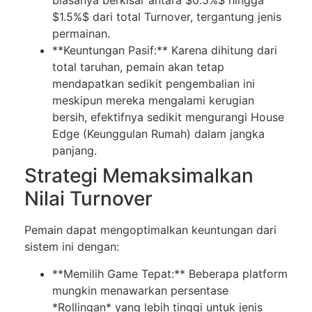
biasanya berkisar antara $0.5%$ hingga
$1.5%$ dari total Turnover, tergantung jenis
permainan.
**Keuntungan Pasif:** Karena dihitung dari
total taruhan, pemain akan tetap
mendapatkan sedikit pengembalian ini
meskipun mereka mengalami kerugian
bersih, efektifnya sedikit mengurangi House
Edge (Keunggulan Rumah) dalam jangka
panjang.
Strategi Memaksimalkan
Nilai Turnover
Pemain dapat mengoptimalkan keuntungan dari
sistem ini dengan:
**Memilih Game Tepat:** Beberapa platform
mungkin menawarkan persentase
*Rollingan* yang lebih tinggi untuk jenis