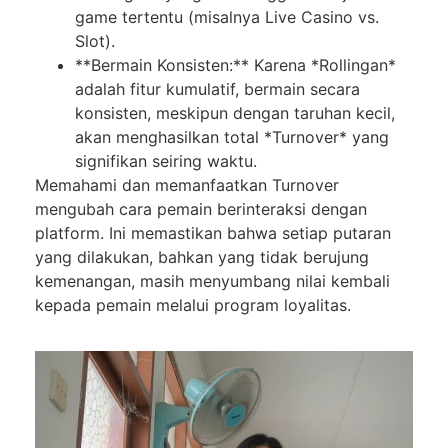
game tertentu (misalnya Live Casino vs.
Slot).
**Bermain Konsisten:** Karena *Rollingan*
adalah fitur kumulatif, bermain secara
konsisten, meskipun dengan taruhan kecil,
akan menghasilkan total *Turnover* yang
signifikan seiring waktu.
Memahami dan memanfaatkan Turnover
mengubah cara pemain berinteraksi dengan
platform. Ini memastikan bahwa setiap putaran
yang dilakukan, bahkan yang tidak berujung
kemenangan, masih menyumbang nilai kembali
kepada pemain melalui program loyalitas.