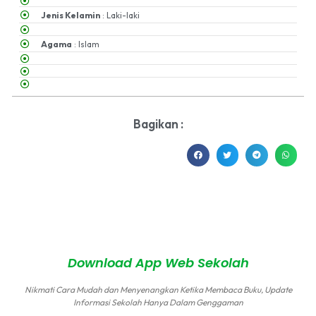
Jenis Kelamin
: Laki-laki
Agama
: Islam
Bagikan :
MA NU Hasyim Asy'ari 2 Kudus © All rights reserved
by
sidojoyo.id
Download App Web Sekolah
Nikmati Cara Mudah dan Menyenangkan Ketika Membaca Buku, Update
Informasi Sekolah Hanya Dalam Genggaman