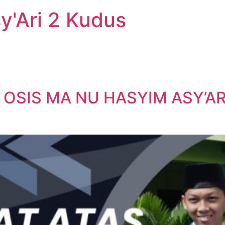
'Ari 2 Kudus
SIS MA NU HASYIM ASY’AR