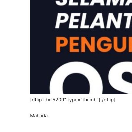
[dflip id=”5209″ type=”thumb”][/dflip]
Mahada